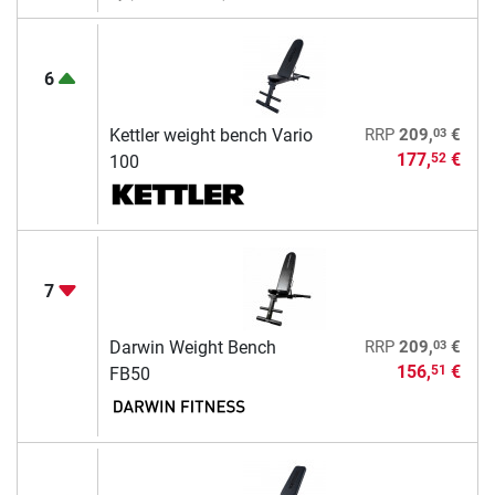
6
03
Kettler weight bench Vario
RRP
209,
€
177,
€
52
100
7
03
Darwin Weight Bench
RRP
209,
€
156,
€
51
FB50