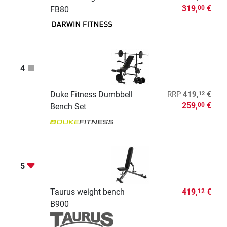
319,
€
00
FB80
4
12
Duke Fitness Dumbbell
RRP
419,
€
259,
€
00
Bench Set
5
Taurus weight bench
419,
€
12
B900