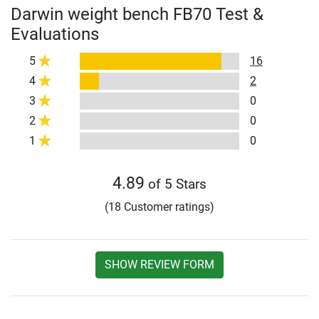
Darwin weight bench FB70 Test &
Evaluations
5
16
4
2
3
0
2
0
1
0
4.89
of 5 Stars
(18 Customer ratings)
SHOW REVIEW FORM