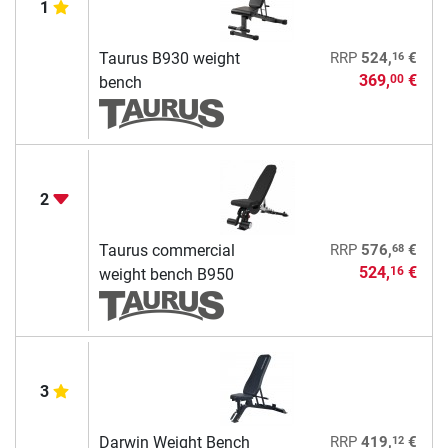
1
16
Taurus B930 weight
RRP
524,
€
369,
€
00
bench
2
68
Taurus commercial
RRP
576,
€
524,
€
16
weight bench B950
3
12
Darwin Weight Bench
RRP
419,
€