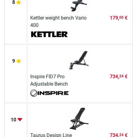
8
Kettler weight bench Vario
179,
€
00
400
9
Inspire FID7 Pro
734,
€
24
Adjustable Bench
10
Taurus Design Line
734,
€
24