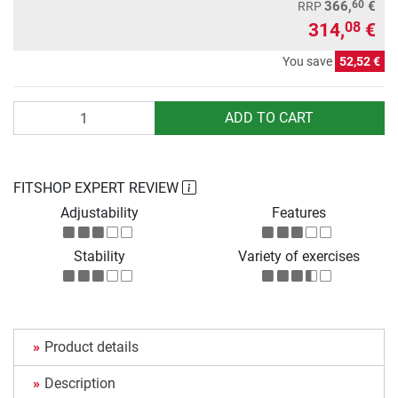
60
366,
€
RRP
314,
€
08
You save
52,52 €
Quantity
ADD TO CART
FITSHOP EXPERT REVIEW
Adjustability
Features
Stability
Variety of exercises
Product details
Description