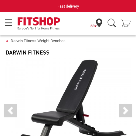
Your expert in home fitness for 42 years
69x
Darwin Fitness Weight Benches
Previous
Next