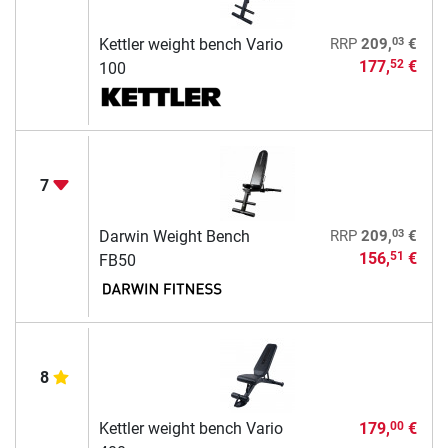
03
Kettler weight bench Vario
RRP
209,
€
177,
€
52
100
7
03
Darwin Weight Bench
RRP
209,
€
156,
€
51
FB50
8
Kettler weight bench Vario
179,
€
00