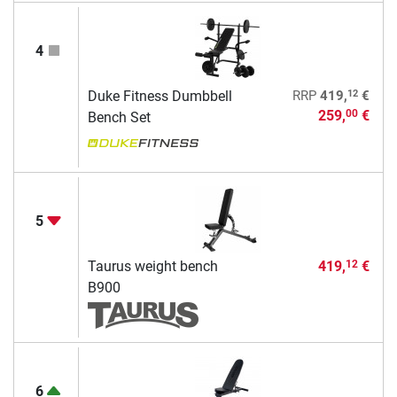
4
12
Duke Fitness Dumbbell
RRP
419,
€
259,
€
00
Bench Set
5
Taurus weight bench
419,
€
12
B900
6