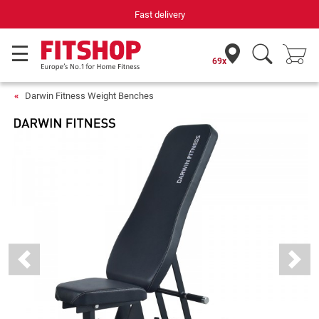
Your expert in home fitness for 42 years
69x
Darwin Fitness Weight Benches
Previous
Next