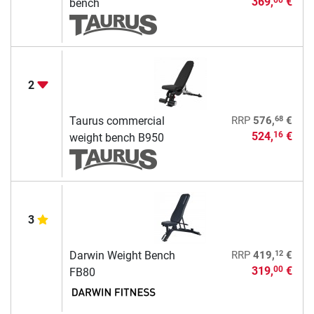
369,
€
00
bench
2
68
Taurus commercial
RRP
576,
€
524,
€
16
weight bench B950
3
12
Darwin Weight Bench
RRP
419,
€
319,
€
00
FB80