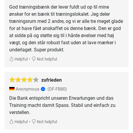
God træningsbænk der lever fuldt ud op til mine
ønsker for en bænk til træningslokalet. Jeg deler
træningsrum med 2 andre, og vi er alle tre meget glade
for at have fået anskaffet os denne bænk. Den er god
at sidde på og støtte sig til i hårde øvelser med høj
vægt, og den står robust fast uden at lave mærker i
underlaget. Super produkt.
•
Helpful
Not helpful
zufrieden
Anonymous
(DF-FB80)
Die Bank entspricht unseren Erwartungen und das
Training macht damit Spass. Stabil und einfach zu
verstellen.
•
Helpful
Not helpful