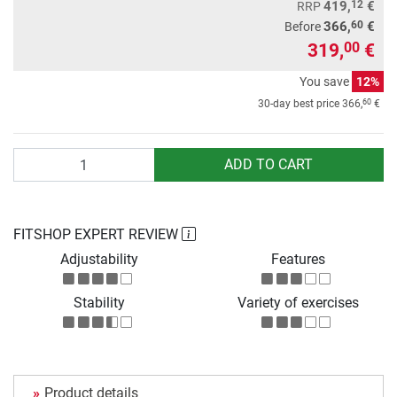
12
419,
€
RRP
60
366,
€
Before
319,
€
00
You save
12%
60
30-day best price
366,
€
Quantity
ADD TO CART
FITSHOP EXPERT REVIEW
Adjustability
Features
Stability
Variety of exercises
Product details