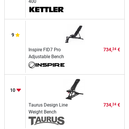
400
9
Inspire FID7 Pro
734,
€
24
Adjustable Bench
10
Taurus Design Line
734,
€
24
Weight Bench