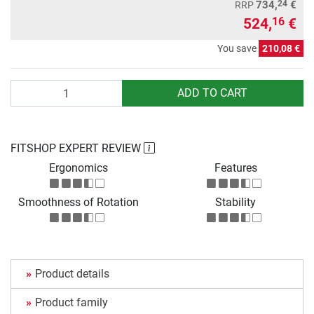
24
734,
€
RRP
524,
€
16
You save
210,08 €
Quantity
ADD TO CART
FITSHOP EXPERT REVIEW
Ergonomics
Features
Smoothness of Rotation
Stability
Product details
Product family