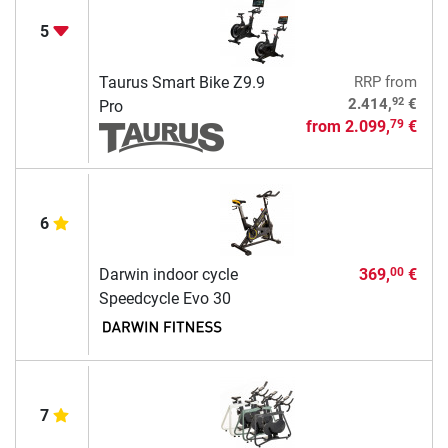
5
Taurus Smart Bike Z9.9
RRP
from
92
2.414,
€
Pro
from
2.099,
€
79
6
Darwin indoor cycle
369,
€
00
Speedcycle Evo 30
7