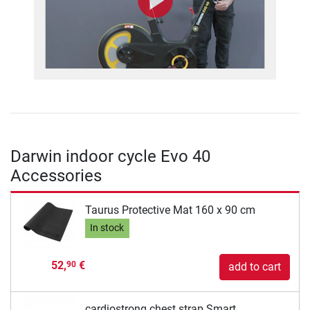
Darwin indoor cycle Evo 40
Accessories
Taurus Protective Mat 160 x 90 cm
In stock
52,
€
90
add to cart
cardiostrong chest strap Smart