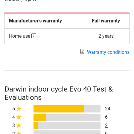
Manufacturer's warranty
Full warranty
Home use
2 years
Warranty conditions
Darwin indoor cycle Evo 40 Test &
Evaluations
5
24
4
6
3
2
2
0