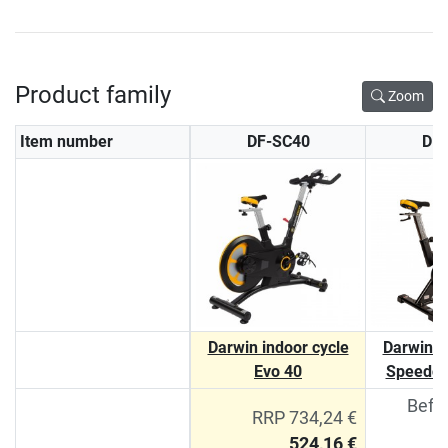
Product family
Zoom
Item number
DF-SC40
DF
Darwin indoor cycle
Darwin i
Evo 40
Speedcy
Befo
RRP 734,24 €
524,16 €