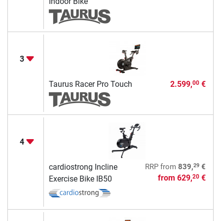
Indoor Bike
3
Taurus Racer Pro Touch
2.599,
€
00
4
29
cardiostrong Incline
RRP
from
839,
€
from
629,
€
20
Exercise Bike IB50