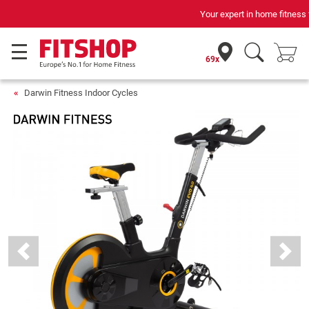
Your expert in home fitness for 42 years
69x
Darwin Fitness Indoor Cycles
Previous
Next