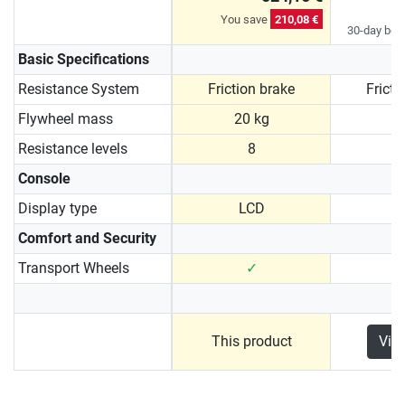
You save
210,08 €
30-day best
Basic Specifications
Resistance System
Friction brake
Fricti
Flywheel mass
20 kg
2
Resistance levels
8
Console
Display type
LCD
N
Comfort and Security
Transport Wheels
✓
This product
Vie