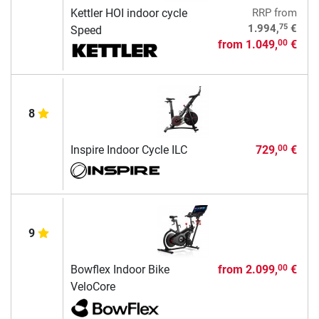
Kettler HOI indoor cycle
RRP
from
75
1.994,
€
Speed
from
1.049,
€
00
8
Inspire Indoor Cycle ILC
729,
€
00
9
Bowflex Indoor Bike
from
2.099,
€
00
VeloCore