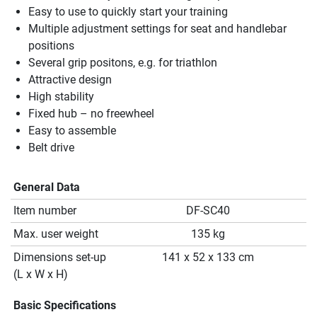
Easy to use to quickly start your training
Multiple adjustment settings for seat and handlebar
positions
Several grip positons, e.g. for triathlon
Attractive design
High stability
Fixed hub – no freewheel
Easy to assemble
Belt drive
General Data
Item number
DF-SC40
Max. user weight
135 kg
Dimensions set-up
141 x 52 x 133 cm
(L x W x H)
Basic Specifications