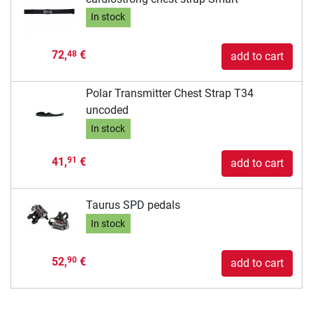
In stock
72,
€
48
add to cart
Polar Transmitter Chest Strap T34
uncoded
In stock
41,
€
91
add to cart
Taurus SPD pedals
In stock
52,
€
90
add to cart