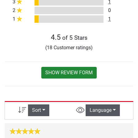
3
1
2
0
1
1
4.5
of 5 Stars
(18 Customer ratings)
SHOW REVIEW FORM
Sort
Language