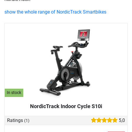
show the whole range of NordicTrack Smartbikes
In stock
NordicTrack Indoor Cycle S10i
Ratings
5,0
(1)