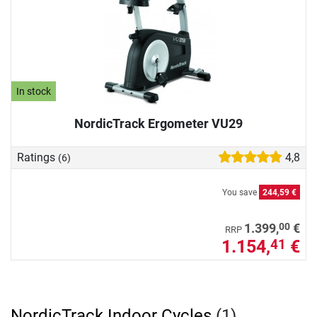
In stock
NordicTrack Ergometer VU29
Ratings
4,8
(6)
You save
244,59 €
00
1.399,
€
RRP
1.154,
€
41
NordicTrack Indoor Cycles
(1)