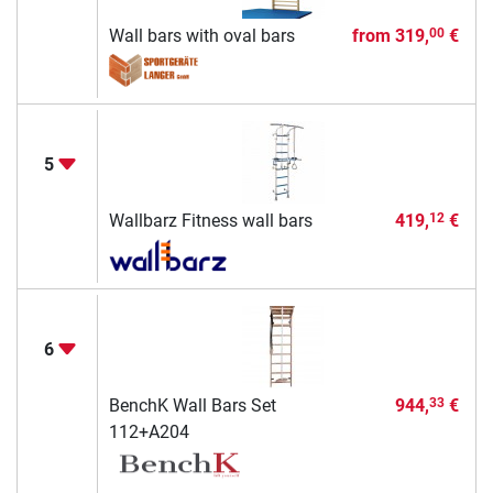
Wall bars with oval bars
from
319,
€
00
5
Wallbarz Fitness wall bars
419,
€
12
6
BenchK Wall Bars Set
944,
€
33
112+A204