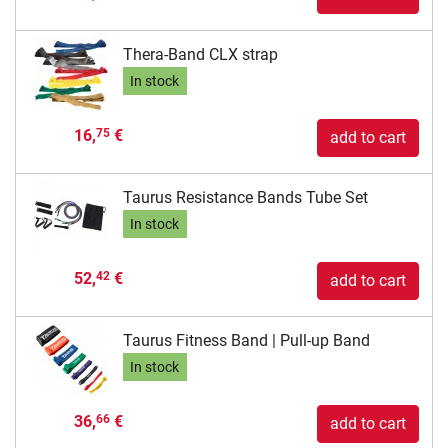
Thera-Band CLX strap
In stock
16,
€
75
add to cart
Taurus Resistance Bands Tube Set
In stock
52,
€
42
add to cart
Taurus Fitness Band | Pull-up Band
In stock
36,
€
66
add to cart