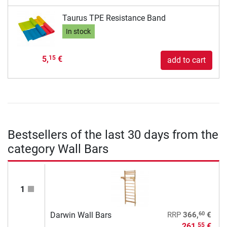
Taurus TPE Resistance Band
In stock
5,
€
15
add to cart
Bestsellers of the last 30 days from the
category Wall Bars
1
60
Darwin Wall Bars
RRP
366,
€
261,
€
55