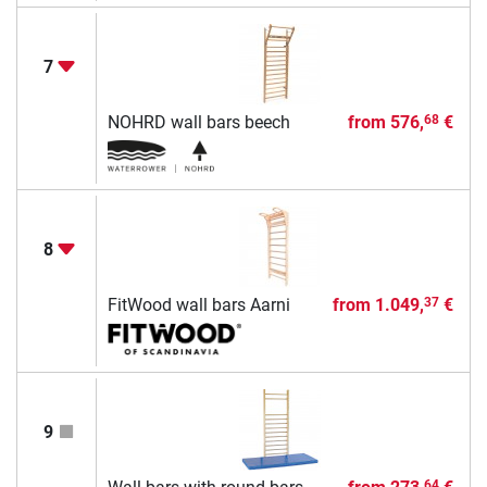
7
NOHRD wall bars beech
from
576,
€
68
8
FitWood wall bars Aarni
from
1.049,
€
37
9
64