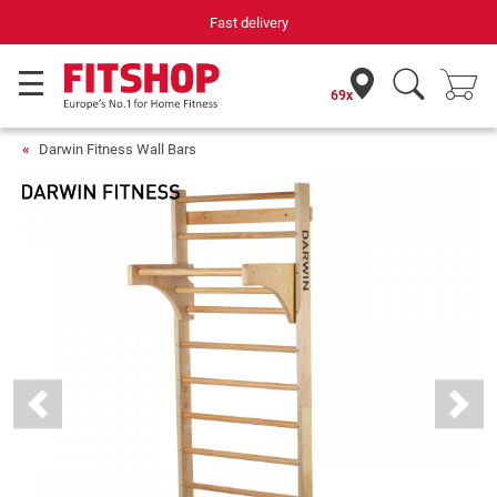
Your expert in home fitness for 42 years
69x
Darwin Fitness Wall Bars
Previous
Next