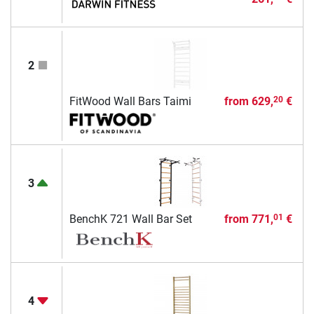
2
FitWood Wall Bars Taimi
from
629,
€
20
3
BenchK 721 Wall Bar Set
from
771,
€
01
4